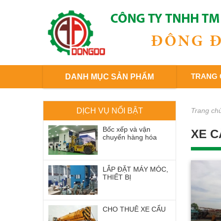
TRANG 
DANH MỤC SẢN PHẨM
DỊCH VỤ NỔI BẬT
Trang ch
Bốc xếp và vận
XE C
chuyển hàng hóa
LẮP ĐẶT MÁY MÓC,
THIẾT BỊ
CHO THUÊ XE CẨU