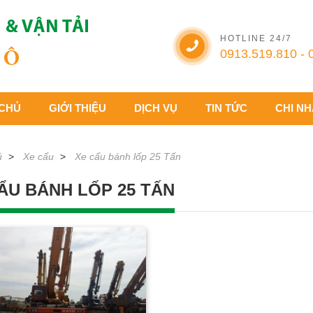
HOTLINE 24/7
0913.519.810 - 
CHỦ
GIỚI THIỆU
DỊCH VỤ
TIN TỨC
CHI N
ủ
Xe cẩu
Xe cẩu bánh lốp 25 Tấn
ẨU BÁNH LỐP 25 TẤN