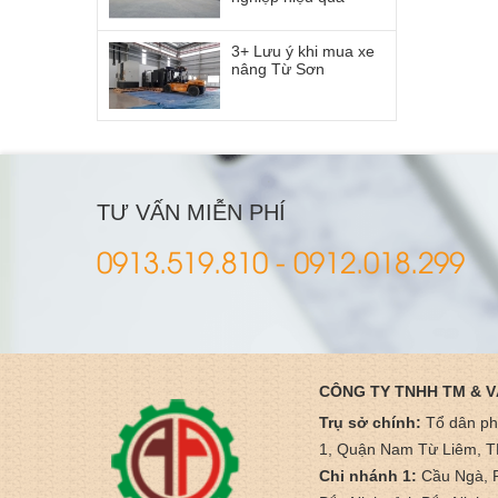
3+ Lưu ý khi mua xe
nâng Từ Sơn
TƯ VẤN MIỄN PHÍ
0913.519.810 - 0912.018.299
CÔNG TY TNHH TM & V
Trụ sở chính:
Tổ dân p
1, Quận Nam Từ Liêm, T
Chi nhánh 1:
Cầu Ngà, 