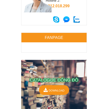
Hotline 2:
0912.018.299
FANPAGE
CATALOGUE ĐÔNG ĐÔ
DOWNLOAD