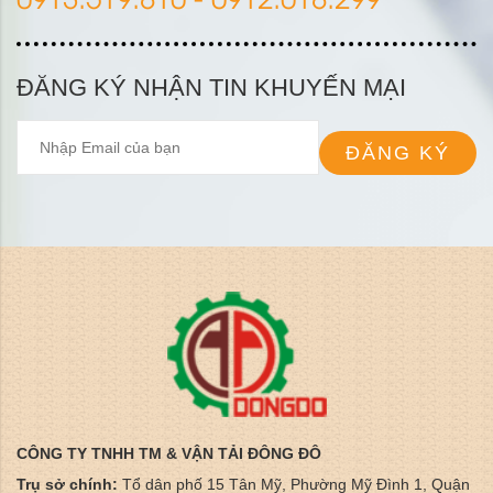
ĐĂNG KÝ NHẬN TIN KHUYẾN MẠI
ĐĂNG KÝ
CÔNG TY TNHH TM & VẬN TẢI ĐÔNG ĐÔ
Trụ sở chính:
Tổ dân phố 15 Tân Mỹ, Phường Mỹ Đình 1, Quận