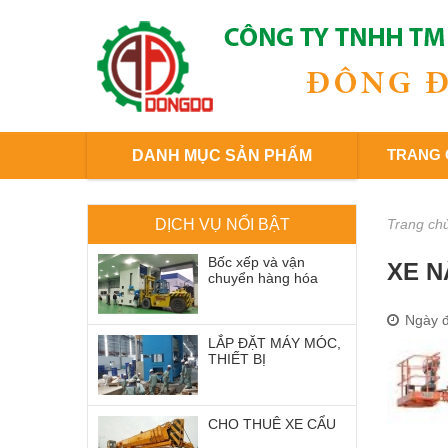
TRANG 
DANH MỤC SẢN PHẨM
DỊCH VỤ NỔI BẬT
Trang ch
Bốc xếp và vận
XE N
chuyển hàng hóa
Ngày đ
LẮP ĐẶT MÁY MÓC,
THIẾT BỊ
CHO THUÊ XE CẨU