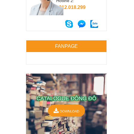
Hotline 2:
0912.018.299
FANPAGE
CATALOGUE ĐÔNG ĐÔ
DOWNLOAD