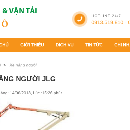
HOTLINE 24/7
0913.519.810 - 
CHỦ
GIỚI THIỆU
DỊCH VỤ
TIN TỨC
CHI N
ủ
Xe nâng người
ÂNG NGƯỜI JLG
ăng: 14/06/2018, Lúc :15:26 phút