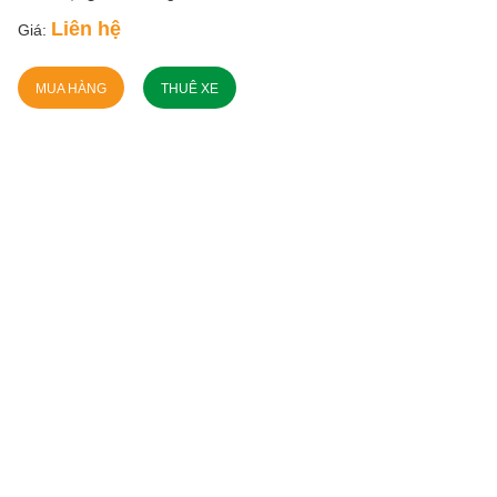
Liên hệ
Giá:
MUA HÀNG
THUÊ XE