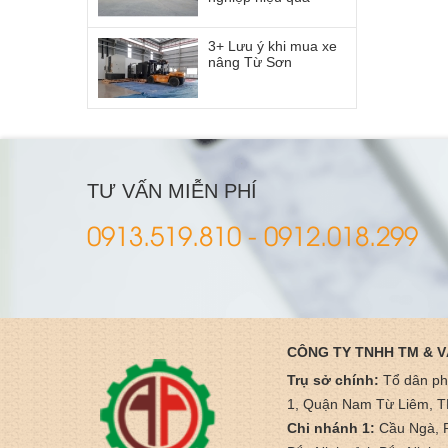
3+ Lưu ý khi mua xe
nâng Từ Sơn
TƯ VẤN MIỄN PHÍ
0913.519.810 - 0912.018.299
CÔNG TY TNHH TM & V
Trụ sở chính:
Tổ dân p
1, Quận Nam Từ Liêm, T
Chi nhánh 1:
Cầu Ngà, 