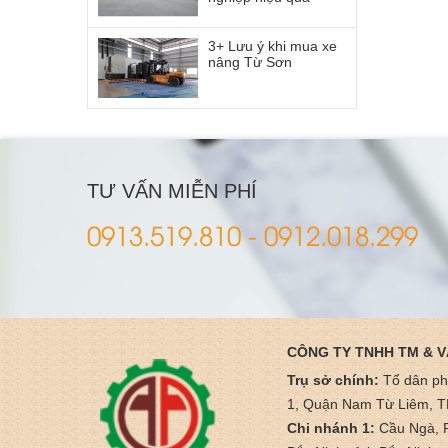
3+ Lưu ý khi mua xe
nâng Từ Sơn
TƯ VẤN MIỄN PHÍ
0913.519.810 - 0912.018.299
CÔNG TY TNHH TM & V
Trụ sở chính:
Tổ dân p
1, Quận Nam Từ Liêm, T
Chi nhánh 1:
Cầu Ngà, 