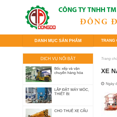
TRANG 
DANH MỤC SẢN PHẨM
DỊCH VỤ NỔI BẬT
Trang ch
Bốc xếp và vận
XE N
chuyển hàng hóa
Ngày đ
LẮP ĐẶT MÁY MÓC,
THIẾT BỊ
CHO THUÊ XE CẨU