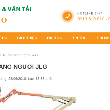
HOTLINE 24/7
0913.519.810 - 
CHỦ
GIỚI THIỆU
DỊCH VỤ
TIN TỨC
CHI N
ủ
xe nâng người JLG
ÂNG NGƯỜI JLG
ăng: 28/06/2018, Lúc :15:58 phút