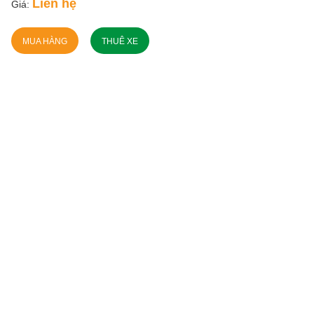
Liên hệ
Giá:
MUA HÀNG
THUÊ XE