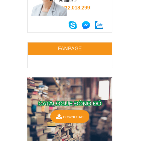
Hotline 2:
0912.018.299
FANPAGE
CATALOGUE ĐÔNG ĐÔ
DOWNLOAD