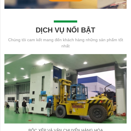
DỊCH VỤ NỔI BẬT
Chúng tôi cam kết mang đến khách hàng những sản phẩm tốt
nhất
BỐC XẾP VÀ VẬN CHUYỂN HÀNG HÓA