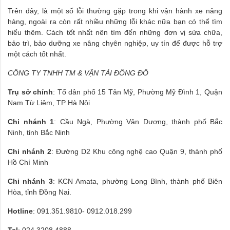
Trên đây, là một số lỗi thường gặp trong khi vận hành xe nâng
hàng, ngoài ra còn rất nhiều những lỗi khác nữa bạn có thể tìm
hiểu thêm. Cách tốt nhất nên tìm đến những đơn vị sửa chữa,
bảo trì, bảo dưỡng xe nâng chyên nghiệp, uy tín để được hỗ trợ
một cách tốt nhất.
CÔNG TY TNHH TM & VẬN TẢI ĐÔNG ĐÔ
Trụ sở chính
: Tổ dân phố 15 Tân Mỹ, Phường Mỹ Đình 1, Quận
Nam Từ Liêm, TP Hà Nội
Chi nhánh 1
: Cầu Ngà, Phường Vân Dương, thành phố Bắc
Ninh, tỉnh Bắc Ninh
Chi nhánh 2
: Đường D2 Khu công nghệ cao Quận 9, thành phố
Hồ Chí Minh
Chi nhánh 3
: ​KCN Amata, phường Long Bình, thành phố Biên
Hòa, tỉnh Đồng Nai.
Hotline
: 091.351.9810- 0912.018.299
Tel
: 024.3208.4888