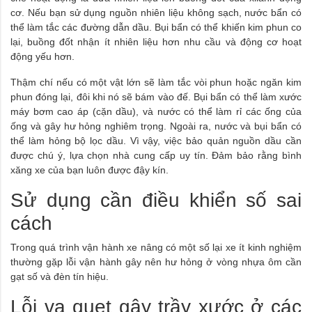
cơ. Nếu bạn sử dụng nguồn nhiên liệu không sạch, nước bẩn có
thể làm tắc các đường dẫn dầu. Bụi bẩn có thể khiến kim phun co
lại, buồng đốt nhận ít nhiên liệu hơn nhu cầu và động cơ hoạt
động yếu hơn.
Thậm chí nếu có một vật lớn sẽ làm tắc vòi phun hoặc ngăn kim
phun đóng lại, đôi khi nó sẽ bám vào đế. Bụi bẩn có thể làm xước
máy bơm cao áp (cặn dầu), và nước có thể làm rỉ các ống của
ống và gây hư hỏng nghiêm trọng. Ngoài ra, nước và bụi bẩn có
thể làm hỏng bộ lọc dầu. Vì vậy, việc bảo quản nguồn dầu cần
được chú ý, lựa chọn nhà cung cấp uy tín. Đảm bảo rằng bình
xăng xe của bạn luôn được đậy kín.
Sử dụng cần điều khiển số sai
cách
Trong quá trình vận hành xe nâng có một số lại xe ít kinh nghiệm
thường gặp lỗi vận hành gây nên hư hỏng ở vòng nhựa ôm cần
gạt số và đèn tín hiệu.
Lỗi va quẹt gây trầy xước ở các