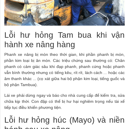
Lỗi hư hỏng Tam bua khi vận
hành xe nâng hàng
Phanh xe nâng bị mòn theo thời gian, khi phần phanh bị mòn,
phần kim loại bị ăn mòn. Các triệu chứng sau thường có: Chân
phanh có cảm giác sâu khi đạp phanh, phanh cứng hoặc phanh
vẫn bình thường nhưng có tiếng kêu, rít rít, lách cách ... hoặc các
âm thanh khác ... (cọ xát giữa hai bộ phận kim loại, tiếng guốc và
bộ phận Tambua).
Lái xe phải dừng ngay và báo cho nhà cung cấp để kiểm tra, sửa
chữa kịp thời. Con đập có thể bị hư hại nghiêm trọng nếu tài xế
tiếp tục điều khiển phương tiện.
Lỗi hư hỏng húc (Mayo) và niền